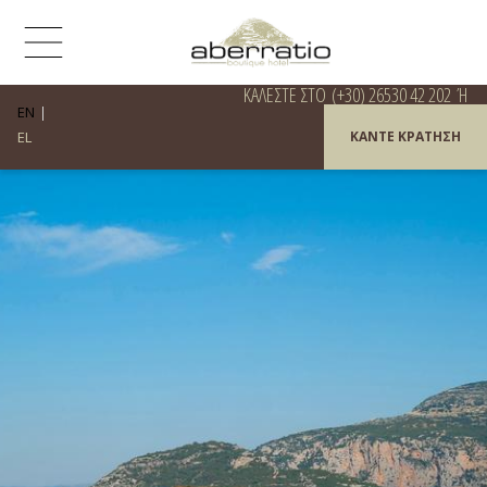
ΚΑΛΈΣΤΕ ΣΤΟ
(+30) 26530 42 202
Ή
EN
EL
ΚΆΝΤΕ ΚΡΆΤΗΣΗ